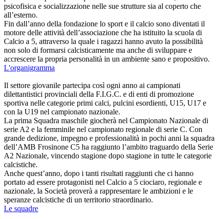
psicofisica e socializzazione nelle sue strutture sia al coperto che
all’esterno.
Fin dall’anno della fondazione lo sport e il calcio sono diventati il
motore delle attività dell’associazione che ha istituito la scuola di
Calcio a 5, attraverso la quale i ragazzi hanno avuto la possibilità
non solo di formarsi calcisticamente ma anche di sviluppare e
accrescere la propria personalità in un ambiente sano e propositivo.
L'organigramma
Il settore giovanile partecipa così ogni anno ai campionati
dilettantistici provinciali della F.I.G.C. e di enti di promozione
sportiva nelle categorie primi calci, pulcini esordienti, U15, U17 e
con la U19 nel campionato nazionale.
La prima Squadra maschile giocherà nel Campionato Nazionale di
serie A2 e la femminile nel campionato regionale di serie C. Con
grande dedizione, impegno e professionalità in pochi anni la squadra
dell’AMB Frosinone C5 ha raggiunto l’ambito traguardo della Serie
A2 Nazionale, vincendo stagione dopo stagione in tutte le categorie
calcistiche.
Anche quest’anno, dopo i tanti risultati raggiunti che ci hanno
portato ad essere protagonisti nel Calcio a 5 ciociaro, regionale e
nazionale, la Società proverà a rappresentare le ambizioni e le
speranze calcistiche di un territorio straordinario.
Le squadre