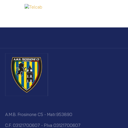
A.M.B. Frosinone C5 - Matr.953890
C.F. 03121700607 - P.Iva 03121700607