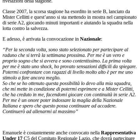
rivelazioni della stagione.
Classe 2007, la scorsa stagione ha esordito in serie B, lanciato da
Mister Cellitti e quest’anno si sta mettendo in mostra nel campionato
di serie A2, giocando minuti importanti e aiutando la squadra nella
lotta contro la salvezza.
E adesso, è arrivata la convocazione in
Nazionale
:
“Per la seconda volta, sono stato selezionato per partecipare al
raduno che si terrà la settimana prossima. Per me è un vero e
proprio sogno che si avvera e sono contentissimo. La prima volta
per me è stato uno shock, ho provato sensazioni difficili da spiegare.
Potermi confrontare con ragazzi di livello molto alto è per me uno
stimolo a fare ancora meglio.
So che se ho ottenuto questa possibilità lo devo alla mia squadra,
che mi mette in condizione di potermi esprimere e a Mister Cellitti,
che ha creduto in me, facendomi giocare con continuità in serie A2.
Per me è un onore poter indossare la maglia della Nazionale
Italiana e spero che questo possa continuare ad accadere.
Continuerò ad allenarmi al massimo”
Emanuele è costantemente anche convocato nella
Rappresentativa
Under 17
C5 del Comitato Regionale Lazio, che dovrà partecipare