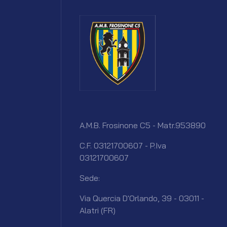
A.M.B. Frosinone C5 - Matr.953890
C.F. 03121700607 - P.Iva
03121700607
Sede:
Via Quercia D'Orlando, 39 - 03011 -
Alatri (FR)