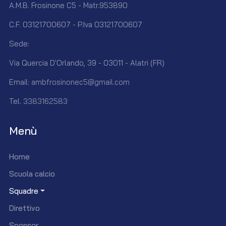
A.M.B. Frosinone C5 - Matr.953890
C.F. 03121700607 - P.Iva 03121700607
Sede:
Via Quercia D'Orlando, 39 - 03011 - Alatri (FR)
Email:
ambfrosinonec5@gmail.com
Tel.
3383162583
Menù
Home
Scuola calcio
Squadre
Direttivo
Sponsor