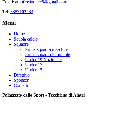
Email:
ambfrosinonec5@gmail.com
Tel.
3383162583
Menù
Home
Scuola calcio
Squadre
Prima squadra maschile
Prima squadra femminile
Under 19 Nazionale
Under 17
Under 15
Direttivo
Sponsor
Contatti
Palazzetto dello Sport - Tecchiena di Alatri