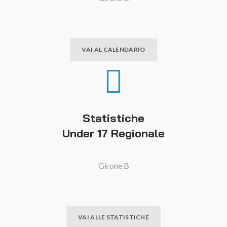
VAI AL CALENDARIO
Statistiche
Under 17 Regionale
Girone B
VAI ALLE STATISTICHE