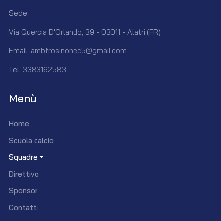
Sede:
Via Quercia D'Orlando, 39 - 03011 - Alatri (FR)
Email:
ambfrosinonec5@gmail.com
Tel.
3383162583
Menù
Home
Scuola calcio
Squadre
Direttivo
Sponsor
Contatti