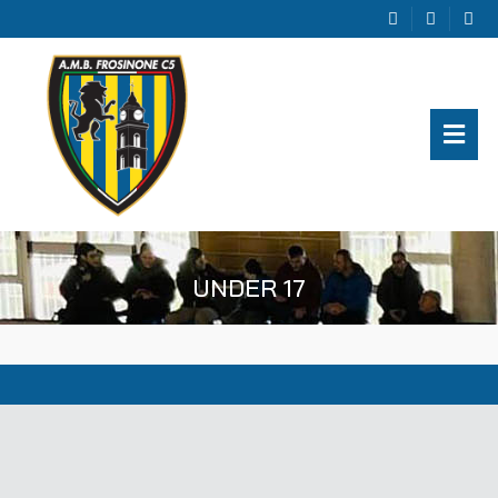
UNDER 17